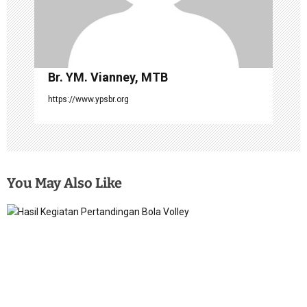
Br. YM. Vianney, MTB
https://www.ypsbr.org
You May Also Like