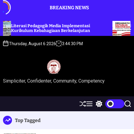
BREAKING NEWS
terasi Pedagogik Media Implementasi
Selamat H
rikulum Kebahagiaan Berkelanjutan
78
Thursday, August 6 2026
3
:
44
:
30
PM
Simpliciter, Confidenter, Community, Competency
Top Tagged