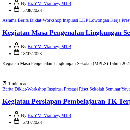
Post
By
Br. YM. Vianney, MTB
Author
Post
13/08/2023
Date
Asrama
Berita
Diklat-Workshop
Inspirasi
LKP
Lowongan Kerja
Pres
Kegiatan Masa Pengenalan Lingkungan S
Post
By
Br. YM. Vianney, MTB
Author
Post
18/07/2023
Date
Kegiatan Masa Pengenalan Lingkungan Sekolah (MPLS) Tahun 2023-2
Estimated
1 min read
read
Berita
Diklat-Workshop
Inspirasi
Prestasi
Riset
Sekolah
Seminar
Yay
time
Kegiatan Persiapan Pembelajaran TK Ter
Post
By
Br. YM. Vianney, MTB
Author
Post
12/07/2023
Date