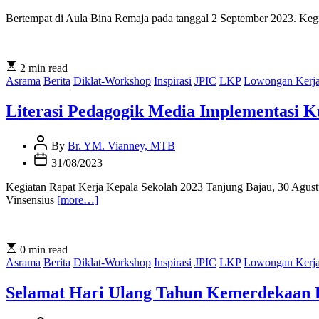
Date
Bertempat di Aula Bina Remaja pada tanggal 2 September 2023. Ke
Estimated
2 min read
read
Asrama
Berita
Diklat-Workshop
Inspirasi
JPIC
LKP
Lowongan Kerj
time
Literasi Pedagogik Media Implementasi 
Post
By
Br. YM. Vianney, MTB
Author
Post
31/08/2023
Date
Kegiatan Rapat Kerja Kepala Sekolah 2023 Tanjung Bajau, 30 Agust
Vinsensius
[more…]
Estimated
0 min read
read
Asrama
Berita
Diklat-Workshop
Inspirasi
JPIC
LKP
Lowongan Kerj
time
Selamat Hari Ulang Tahun Kemerdekaan R