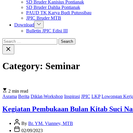
SD Bruder Kanisius Pontianak
SD Bruder Dahlia Pontianak
PAUD TK Karya Budi Putussibau
JPIC Bruder MTB
Show
Download
sub
Bulletin JPIC Edisi III
menu
Search
for:
Close
search
Category:
Seminar
Estimated
2 min read
read
Asrama
Berita
Diklat-Workshop
Inspirasi
JPIC
LKP
Lowongan Kerj
time
Kegiatan Pembukaan Bulan Kitab Suc
Post
By
Br. YM. Vianney, MTB
Author
Post
02/09/2023