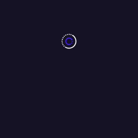
Literasi Pedagogik Media Implementasi Kurikulum
Kebahagiaan Berkelanjutan
31/08/2023
More From Author