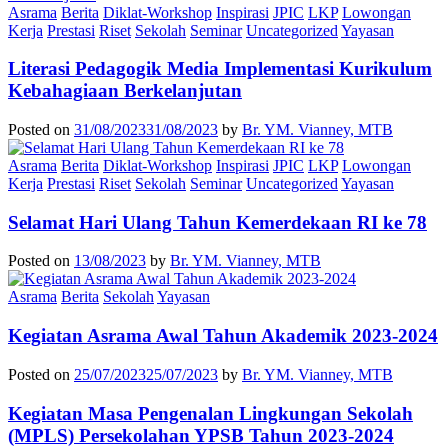
Asrama
Berita
Diklat-Workshop
Inspirasi
JPIC
LKP
Lowongan
Kerja
Prestasi
Riset
Sekolah
Seminar
Uncategorized
Yayasan
Literasi Pedagogik Media Implementasi Kurikulum
Kebahagiaan Berkelanjutan
Posted on
31/08/2023
31/08/2023
by
Br. YM. Vianney, MTB
Asrama
Berita
Diklat-Workshop
Inspirasi
JPIC
LKP
Lowongan
Kerja
Prestasi
Riset
Sekolah
Seminar
Uncategorized
Yayasan
Selamat Hari Ulang Tahun Kemerdekaan RI ke 78
Posted on
13/08/2023
by
Br. YM. Vianney, MTB
Asrama
Berita
Sekolah
Yayasan
Kegiatan Asrama Awal Tahun Akademik 2023-2024
Posted on
25/07/2023
25/07/2023
by
Br. YM. Vianney, MTB
Kegiatan Masa Pengenalan Lingkungan Sekolah
(MPLS) Persekolahan YPSB Tahun 2023-2024