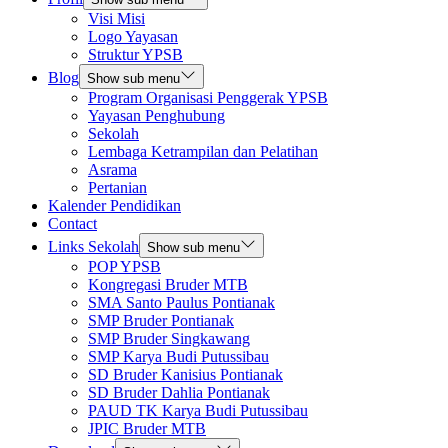
Visi Misi
Logo Yayasan
Struktur YPSB
Blog
Show sub menu
Program Organisasi Penggerak YPSB
Yayasan Penghubung
Sekolah
Lembaga Ketrampilan dan Pelatihan
Asrama
Pertanian
Kalender Pendidikan
Contact
Links Sekolah
Show sub menu
POP YPSB
Kongregasi Bruder MTB
SMA Santo Paulus Pontianak
SMP Bruder Pontianak
SMP Bruder Singkawang
SMP Karya Budi Putussibau
SD Bruder Kanisius Pontianak
SD Bruder Dahlia Pontianak
PAUD TK Karya Budi Putussibau
JPIC Bruder MTB