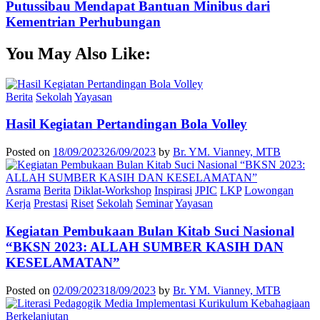
Putussibau Mendapat Bantuan Minibus dari
Kementrian Perhubungan
You May Also Like:
Berita
Sekolah
Yayasan
Hasil Kegiatan Pertandingan Bola Volley
Posted on
18/09/2023
26/09/2023
by
Br. YM. Vianney, MTB
Asrama
Berita
Diklat-Workshop
Inspirasi
JPIC
LKP
Lowongan
Kerja
Prestasi
Riset
Sekolah
Seminar
Yayasan
Kegiatan Pembukaan Bulan Kitab Suci Nasional
“BKSN 2023: ALLAH SUMBER KASIH DAN
KESELAMATAN”
Posted on
02/09/2023
18/09/2023
by
Br. YM. Vianney, MTB