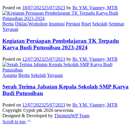
Posted on
18/07/2023
25/07/2023
by
Br. YM. Vianney, MTB
Berita
Diklat-Workshop
Inspirasi
Prestasi
Riset
Sekolah
Seminar
Yayasan
Kegiatan Persiapan Pembelajaran TK Terpadu
Karya Budi Putussibau 2023-2024
Posted on
12/07/2023
25/07/2023
by
Br. YM. Vianney, MTB
Asrama
Berita
Sekolah
Yayasan
Serah Terima Jabatan Kepala Sekolah SMP Karya
Budi Putussibau
Posted on
12/07/2023
25/07/2023
by
Br. YM. Vianney, MTB
Copyright ©ypsb ptk 2026 newsvista.
Designed & Developed by
ThemeinWP Team
Scroll to top