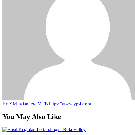
Br. YM. Vianney, MTB
https://www.ypsbr.org
You May Also Like