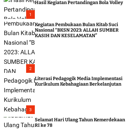
Hasil Kegiatan Pertandingan Bola Volley
c
o
l
1
o
r
Kegiatan Pembukaan Bulan Kitab Suci
m
Nasional “BKSN 2023: ALLAH SUMBER
o
KASIH DAN KESELAMATAN”
d
e
2
Literasi Pedagogik Media Implementasi
Kurikulum Kebahagiaan Berkelanjutan
3
Selamat Hari Ulang Tahun Kemerdekaan
RI ke 78