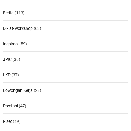
r
i
:
v
Berita
(113)
e
s
Diklat-Workshop
(63)
Inspirasi
(59)
JPIC
(36)
LKP
(37)
Lowongan Kerja
(28)
Prestasi
(47)
Riset
(49)