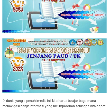
a
t
e
d
r
e
a
d
t
i
m
e
Di dunia yang dipenuhi media ini, kita harus belajar bagaimana
menavigasi banjir informasi yang melimpahruah sehingga kita dapat