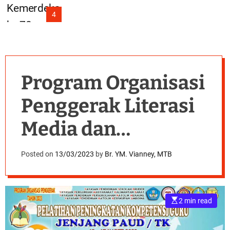
4
Program Organisasi
Penggerak Literasi
Media dan
Ekomedia Jenjang
Posted on
13/03/2023
by
Br. YM. Vianney, MTB
PAUD
E
2 min read
s
t
i
m