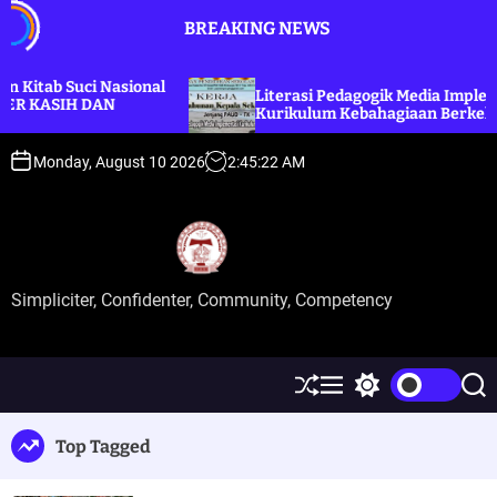
S
BREAKING NEWS
k
i
p
uci Nasional
Literasi Pedagogik Media Implementasi
H DAN
t
Kurikulum Kebahagiaan Berkelanjutan
o
c
Monday, August 10 2026
2
:
45
:
23
AM
o
n
t
e
n
Simpliciter, Confidenter, Community, Competency
t
S
M
S
S
h
e
w
e
u
n
i
a
Top Tagged
ff
u
t
r
l
c
c
e
h
h