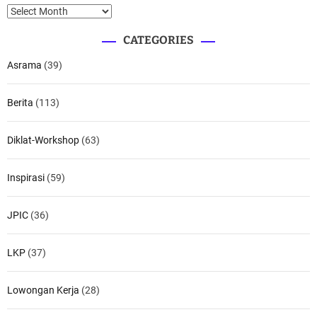
c
A
h
r
CATEGORIES
f
c
o
h
Asrama
(39)
r
i
:
v
Berita
(113)
e
s
Diklat-Workshop
(63)
Inspirasi
(59)
JPIC
(36)
LKP
(37)
Lowongan Kerja
(28)