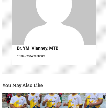
t
i
o
n
Br. YM. Vianney, MTB
https://www.ypsbr.org
You May Also Like