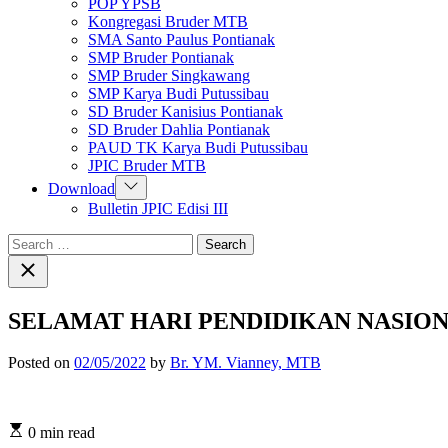
POP YPSB
menu
Kongregasi Bruder MTB
SMA Santo Paulus Pontianak
SMP Bruder Pontianak
SMP Bruder Singkawang
SMP Karya Budi Putussibau
SD Bruder Kanisius Pontianak
SD Bruder Dahlia Pontianak
PAUD TK Karya Budi Putussibau
JPIC Bruder MTB
Show
Download
sub
Bulletin JPIC Edisi III
menu
Search
for:
Close
search
SELAMAT HARI PENDIDIKAN NASION
Posted on
02/05/2022
by
Br. YM. Vianney, MTB
Estimated
0 min read
read