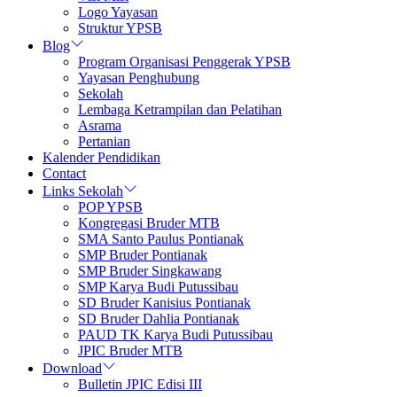
Logo Yayasan
Struktur YPSB
Blog
Program Organisasi Penggerak YPSB
Yayasan Penghubung
Sekolah
Lembaga Ketrampilan dan Pelatihan
Asrama
Pertanian
Kalender Pendidikan
Contact
Links Sekolah
POP YPSB
Kongregasi Bruder MTB
SMA Santo Paulus Pontianak
SMP Bruder Pontianak
SMP Bruder Singkawang
SMP Karya Budi Putussibau
SD Bruder Kanisius Pontianak
SD Bruder Dahlia Pontianak
PAUD TK Karya Budi Putussibau
JPIC Bruder MTB
Download
Bulletin JPIC Edisi III