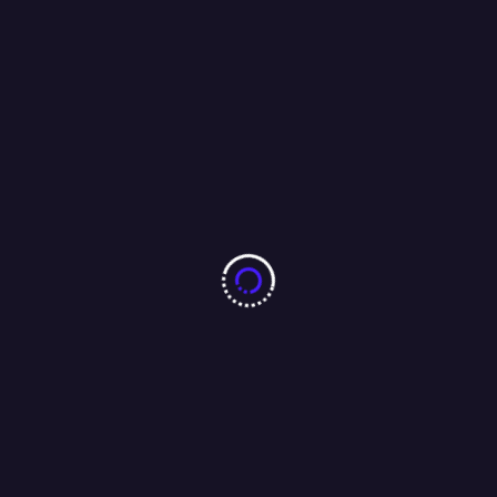
02/09/2023
Literasi Pedagogik Media Implementasi Kurikulum
Kebahagiaan Berkelanjutan
31/08/2023
More From Author