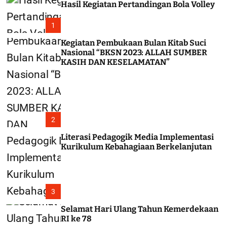
Hasil Kegiatan Pertandingan Bola Volley
c
o
l
1
o
r
Kegiatan Pembukaan Bulan Kitab Suci
m
Nasional “BKSN 2023: ALLAH SUMBER
o
KASIH DAN KESELAMATAN”
d
e
2
Literasi Pedagogik Media Implementasi
Kurikulum Kebahagiaan Berkelanjutan
3
Selamat Hari Ulang Tahun Kemerdekaan
RI ke 78