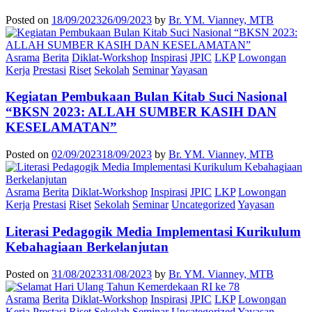
Posted on
18/09/2023
26/09/2023
by
Br. YM. Vianney, MTB
Asrama
Berita
Diklat-Workshop
Inspirasi
JPIC
LKP
Lowongan
Kerja
Prestasi
Riset
Sekolah
Seminar
Yayasan
Kegiatan Pembukaan Bulan Kitab Suci Nasional
“BKSN 2023: ALLAH SUMBER KASIH DAN
KESELAMATAN”
Posted on
02/09/2023
18/09/2023
by
Br. YM. Vianney, MTB
Asrama
Berita
Diklat-Workshop
Inspirasi
JPIC
LKP
Lowongan
Kerja
Prestasi
Riset
Sekolah
Seminar
Uncategorized
Yayasan
Literasi Pedagogik Media Implementasi Kurikulum
Kebahagiaan Berkelanjutan
Posted on
31/08/2023
31/08/2023
by
Br. YM. Vianney, MTB
Asrama
Berita
Diklat-Workshop
Inspirasi
JPIC
LKP
Lowongan
Kerja
Prestasi
Riset
Sekolah
Seminar
Uncategorized
Yayasan