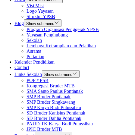
Visi Misi
Logo Yayasan
Struktur YPSB
Blog
Show sub menu
Program Organisasi Penggerak YPSB
Yayasan Penghubung
Sekolah
Lembaga Ketrampilan dan Pelatihan
Asrama
Pertanian
Kalender Pendidikan
Contact
Links Sekolah
Show sub menu
POP YPSB
Kongregasi Bruder MTB
SMA Santo Paulus Pontianak
SMP Bruder Pontianak
SMP Bruder Singkawang
SMP Karya Budi Putussibau
SD Bruder Kanisius Pontianak
SD Bruder Dahlia Pontianak
PAUD TK Karya Budi Putussibau
JPIC Bruder MTB